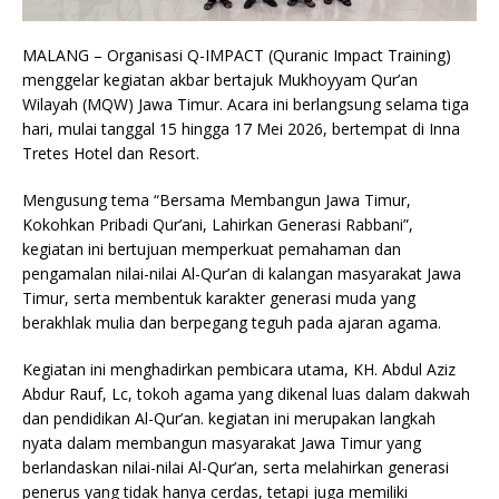
MALANG – Organisasi Q-IMPACT (Quranic Impact Training)
menggelar kegiatan akbar bertajuk Mukhoyyam Qur’an
Wilayah (MQW) Jawa Timur. Acara ini berlangsung selama tiga
hari, mulai tanggal 15 hingga 17 Mei 2026, bertempat di Inna
Tretes Hotel dan Resort.
Mengusung tema “Bersama Membangun Jawa Timur,
Kokohkan Pribadi Qur’ani, Lahirkan Generasi Rabbani”,
kegiatan ini bertujuan memperkuat pemahaman dan
pengamalan nilai-nilai Al-Qur’an di kalangan masyarakat Jawa
Timur, serta membentuk karakter generasi muda yang
berakhlak mulia dan berpegang teguh pada ajaran agama.
Kegiatan ini menghadirkan pembicara utama, KH. Abdul Aziz
Abdur Rauf, Lc, tokoh agama yang dikenal luas dalam dakwah
dan pendidikan Al-Qur’an. kegiatan ini merupakan langkah
nyata dalam membangun masyarakat Jawa Timur yang
berlandaskan nilai-nilai Al-Qur’an, serta melahirkan generasi
penerus yang tidak hanya cerdas, tetapi juga memiliki